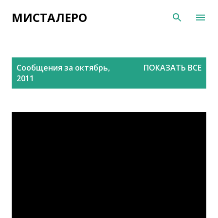
К основному контенту
МИСТАЛЕРО
С
Сообщения за октябрь,
ПОКАЗАТЬ ВСЕ
о
2011
о
б
щ
е
н
и
я