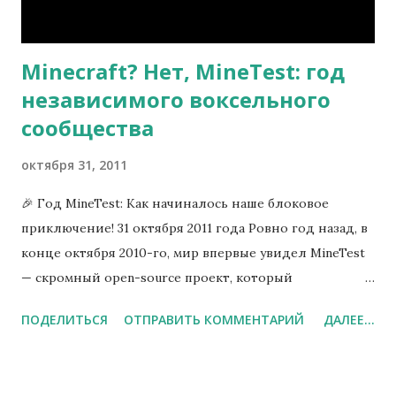
Minecraft? Нет, MineTest: год
независимого воксельного
сообщества
октября 31, 2011
🎉 Год MineTest: Как начиналось наше блоковое
приключение! 31 октября 2011 года Ровно год назад, в
конце октября 2010-го, мир впервые увидел MineTest
— скромный open-source проект, который
задумывался как вдохновленный Minecraft, но
ПОДЕЛИТЬСЯ
ОТПРАВИТЬ КОММЕНТАРИЙ
ДАЛЕЕ...
созданный с нуля на C++. Помню, как скачал первую
сборку с форума: всего 2 МБ, примитивные текстуры,
но БЕСКОНЕЧНЫЙ мир и очарование вокселей! "Это