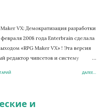
Maker VX: Демократизация разработки
февраля 2008 года Enterbrain сделала
выходом «RPG Maker VX» ! Эта версия
й редактор чипсетов и систему
низив порог входа для новичков. Но
ТАРИЙ
ДАЛЕЕ...
ытость, ядро движка сохранило
закрытым исходным кодом. «Создавай
й редактор A-to-B событий 💜
ческие и
 💜 Гибкая система актёров (до 999