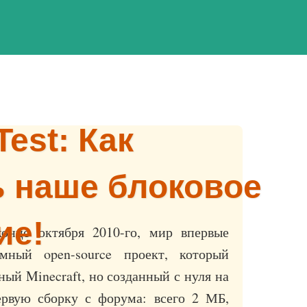
Test: Как
 наше блоковое
ие!
конце октября 2010-го, мир впервые
ый open-source проект, который
ый Minecraft, но созданный с нуля на
ервую сборку с форума: всего 2 МБ,