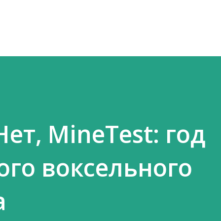
К основному контенту
Нет, MineTest: год
ого воксельного
а