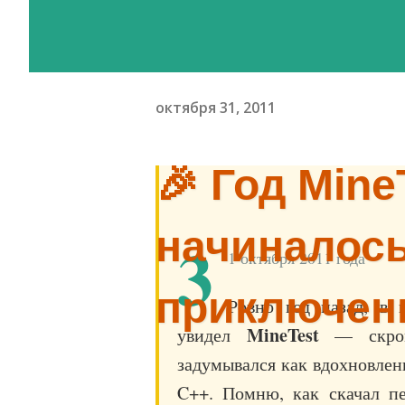
октября 31, 2011
🎉 Год Mine
начиналось
3
1 октября 2011 года
приключен
Ровно год назад, в 
MineTest
увидел
— скромн
задумывался как вдохновленн
C++. Помню, как скачал п