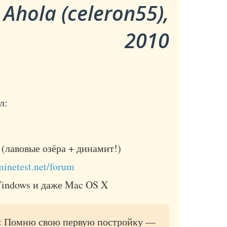
 Ahola (celeron55),
2010
л:
(лавовые озёра + динамит!)
minetest.net/forum
Windows и даже Mac OS X
:
Помню свою первую постройку —