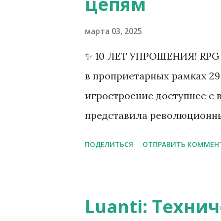
цепям
марта 03, 2025
✨ 10 ЛЕТ УПРОЩЕНИЯ! RPG 
в проприетарных рамках 29 
игростроение доступнее с 
представила революционны
событий "Drag-and-Drop", с
ПОДЕЛИТЬСЯ
ОТПРАВИТЬ КОММЕН
несмотря на внешнюю откр
проприетарную природу с 
без границ!» 💜 Интуитивны
Luanti: Техни
Автосборка карт из модулей