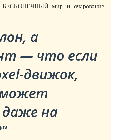
но БЕСКОНЕЧНЫЙ мир и очарование
лон, а
нт — что если
xel-движок,
сможет
 даже на
?"