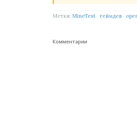
Метки:
MineTest
геймдев
ope
Комментарии