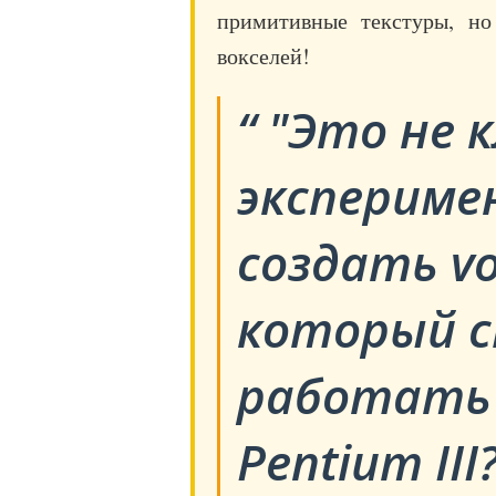
примитивные текстуры, 
вокселей!
"Это не к
экспериме
создать vo
который 
работать
Pentium III