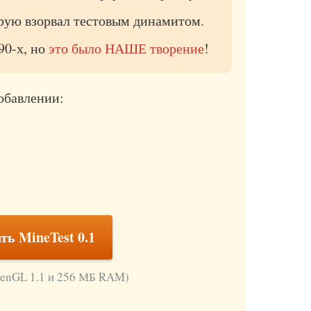
рую взорвал тестовым динамитом.
90-х, но
это было НАШЕ творение
!
обавлении:
ть MineTest 0.1
penGL 1.1 и 256 МБ RAM)