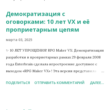
Демократизация с
оговорками: 10 лет VX и её
проприетарным цепям
марта 03, 2025
✨ 10 ЛЕТ УПРОЩЕНИЯ! RPG Maker VX: Демократизация
разработки в проприетарных рамках 29 февраля 2008
года Enterbrain сделала игростроение доступнее с
выходом «RPG Maker VX» ! Эта версия представила
революционный редактор чипсетов и систему
ПОДЕЛИТЬСЯ
ОТПРАВИТЬ КОММЕНТАРИЙ
ДАЛЕЕ...
событий "Drag-and-Drop", снизив порог входа для
новичков. Но несмотря на внешнюю открытость, ядро
движка сохранило проприетарную природу с
закрытым исходным кодом. «Создавай без границ!» 💜