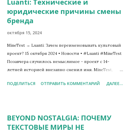
Luanti: Технические и
Интуитивный редактор A-to-B событий 💜 Автосборка
юридические причины смены
карт из модулей 💜 Гибкая система актёров (до 999
бренда
персонажей) 💜 Улучшенная боевая система с тонусом
💜 Встроенная коллекция RTP VX ◆ Версия VX стала
октября 15, 2024
популярной благодаря: 🧩 Авто-чипсеты и тайлы 🎭
Система актёров ⚔️ Бой с тонусом 🚀 Ключевые...
MineTest → Luanti: Зачем переименовывать культовый
проект? 15 октября 2024 • Новости • #Luanti #MineTest
Позавчера случилось немыслимое - проект с 14-
летней историей внезапно сменил имя. MineTest,
знакомый каждому любителю воксельных миров,
ПОДЕЛИТЬСЯ
ОТПРАВИТЬ КОММЕНТАРИЙ
ДАЛЕЕ...
теперь официально называется Luanti . ⛏️→🌱 Факты о
переименовании Официальный анонс: 13 октября
2024 Новый сайт: luanti.org GitHub репозитории
перенесены Форум сохранит старые темы Версии
BEYOND NOSTALGIA: ПОЧЕМУ
разработчиков 🌱 Новое видение "Luanti отражает
ТЕКСТОВЫЕ МИРЫ НЕ
наше развитие от 'песочницы' к полноценной